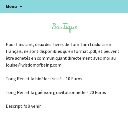
Wisdom of Being
Aller
Recherc
Menu
Sagesse en soi
au
contenu
Boutique
Pour l’instant, deux des livres de Tom Tam traduits en
français, ne sont disponibles qu’en format .pdf, et peuvent
être achetés en communiquant directement avec moi au
louise@wisdomofbeing.com
Tong Ren et la bioélectricité – 10 Euros
Tong Ren et la guérison gravitationnelle – 20 Euros
Descriptifs à venir.