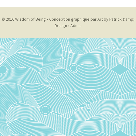
© 2016 Wisdom of Being •
Conception graphique par Art by Patrick &amp;
Design
•
Admin