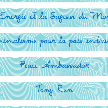
Energie et la Sagesse du Mo
malisme pour la paix individ
Peace Ambassador
Tong Ren