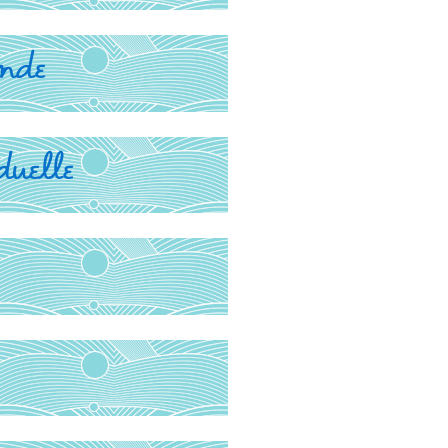
nde
uelle