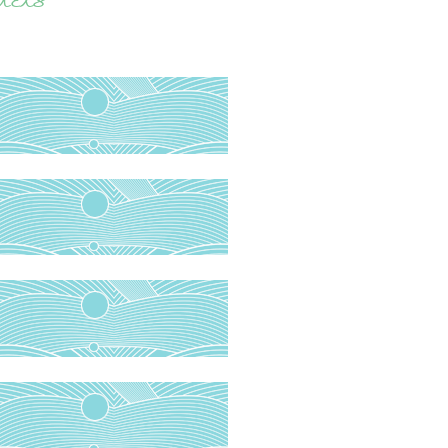
els
Immunics
L’Energie et la Sagesse
du Monde
Minimalisme pour la paix
individuelle
Peace Ambassador
Tong Ren