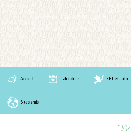
Aller
Sagesse en soi
au
Wisdom o
contenu
Accueil
Calendrier
EFT et autres
EFT et nobles outils 
Paix
Sites amis
Tong Ren