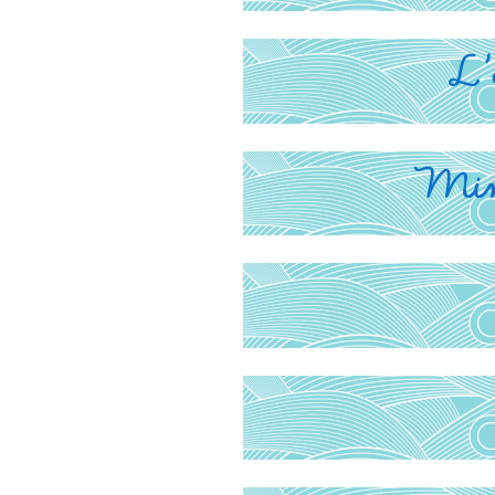
L’
Mini