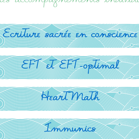
s accompagnements individu
Ecriture sacrée en conscience
EFT et EFT-optimal
HeartMath
Immunics