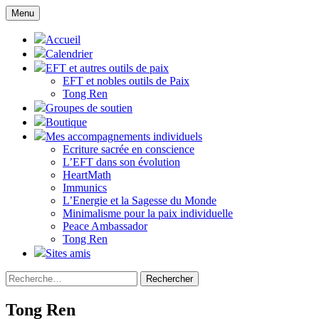
Aller
Menu
au
Sagesse en soi
Wisdom of Being
contenu
Accueil
Calendrier
EFT et autres outils de paix
EFT et nobles outils de Paix
Tong Ren
Groupes de soutien
Boutique
Mes accompagnements individuels
Ecriture sacrée en conscience
L’EFT dans son évolution
HeartMath
Immunics
L’Energie et la Sagesse du Monde
Minimalisme pour la paix individuelle
Peace Ambassador
Tong Ren
Sites amis
Rechercher :
Tong Ren