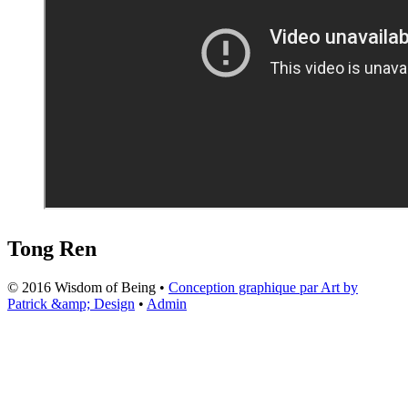
Tong Ren
© 2016 Wisdom of Being •
Conception graphique par Art by
Patrick &amp; Design
•
Admin