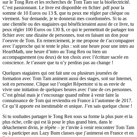
sur le Tong Ren et les recherches de Tom Tam sur la bioélectricité.
C’est passionnant. Le livre est disponible en fichier .pdf pour la
somme de 10 Euros ou 13 $, que tu peux me régler par chèque ou
virement. Sur demande, je te donnerai mes coordonnées. Si tu as
une clientèle ou des stagiaires qui bénéficieraient aussi de ce livre, tu
peux régler 100 Euros ou 130 $, ce qui te permettrait de partager ton
fichier avec une dizaine de personnes, tout en faisant un don pour
l’oeuvre de Tom. En remerciement, je me propose de t’accompagner
avec l’approche qui te tente le plus : soit une heure pour une intro au
HeartMath, une heure d’intro au Tong Ren ou bien un
accompagnement (ou deux) de ton choix avec l’écriture sacrée en
conscience. Je t’assure que tu n’y perdras pas au change !
Quelques stagiaires qui ont fait une ou plusieurs journées de
formation avec Tom Tam animent aussi des stages, soit sur Internet,
soit en personne. Clique sur l’onglet Répertoire si tu as envie de
vivre une initiation de quelques heures avec l’une de ces personnes.
C’est génial mais je t’encourage quand même à venir faire la
connaissance de Tom qui reviendra en France à l’automne de 2017.
Ce qu’il apporte est inestimable et unique. J’en sais quelque chose !
Si tu souhaites partager le Tong Ren sous sa forme la plus pure et la
plus riche, celle qui est là pour le plus grand bien, dans le
détachement divin, je répète – je t’invite à venir rencontrer Tom Tam
ou à participer aux Lazy Bum classes que j’animerai en France et en