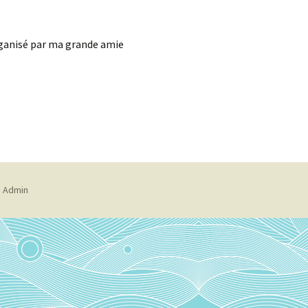
Immunics
organisé par ma grande amie
L’Energie et la Sagesse
du Monde
Minimalisme pour la paix
individuelle
Peace Ambassador
Tong Ren
•
Admin