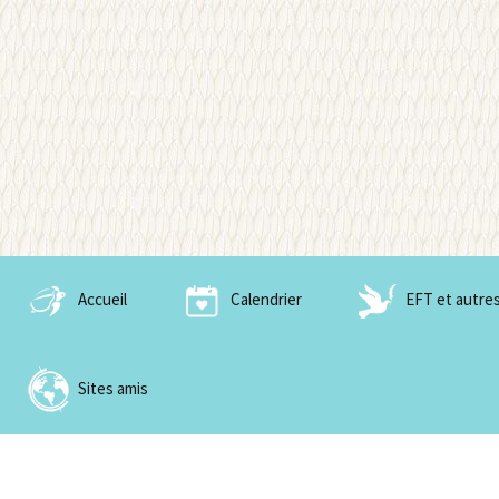
Aller
Sagesse en soi
au
Wisdom o
contenu
Accueil
Calendrier
EFT et autres
EFT et nobles outils 
Paix
Sites amis
Tong Ren