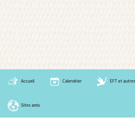
Aller
Sagesse en soi
au
Wisdom o
contenu
Accueil
Calendrier
EFT et autres
EFT et nobles outils 
Paix
Sites amis
Tong Ren