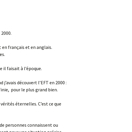
Immunics
L’Energie et la Sagesse
du Monde
s 2000.
Minimalisme pour la paix
individuelle
t en français et en anglais.
es.
Peace Ambassador
il faisait à l’époque.
Tong Ren
 j’avais découvert l’EFT en 2000 :
finie, pour le plus grand bien.
érités éternelles. C’est ce que
s de personnes connaissent ou