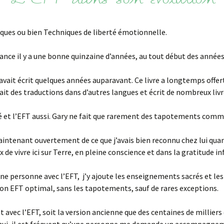
L’EFT dans son évolution
ues ou bien Techniques de liberté émotionnelle.
ance il y a une bonne quinzaine d’années, au tout début des année
g avait écrit quelques années auparavant. Ce livre a longtemps offer
ait des traductions dans d’autres langues et écrit de nombreux livr
é et l’EFT aussi. Gary ne fait que rarement des tapotements comme 
intenant ouvertement de ce que j’avais bien reconnu chez lui quand
 de vivre ici sur Terre, en pleine conscience et dans la gratitude in
e personne avec l’EFT, j’y ajoute les enseignements sacrés et les v
e son EFT optimal, sans les tapotements, sauf de rares exceptions.
avec l’EFT, soit la version ancienne que des centaines de millier